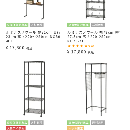
交換保証対象品
送料無料
交換保証対象品
送料無料
ルミナスノワール 幅81cm 奥行
ルミナスノワール 幅78cm 奥行
23cm 高さ220～280cm NO80-
27.5cm 高さ220-280cm
4HT
NO76-7T
5.00
¥
17,800
税込
¥
17,800
税込
交換保証対象品
送料無料
交換保証対象品
送料無料
人気アイテム
ネット限定