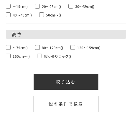
～19cm
()
20～29cm
()
30～39cm
()
40～49cm
()
50cm～
()
～79cm
()
80～129cm
()
130～159cm
()
160cm～
()
突っ張りラック
()
他の条件で検索