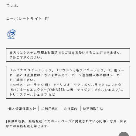
コラム
コーポレートサイト
当店ではシステム管理上お電話でのご注文お受けすることができません、
予めご了承ください。
「ルミナス スチールラック」「ドウシシャ製ワイヤーラック」は、他メー
カー品とは互換性はございませんので、パーツ追加購入等の際はメーカー
をご確認下さい。
主な他メーカーラック 例） アイリスオーヤマ：メタルラック /エレクター
(株)：ホームエレクター/YAMAZEN 山善・ヤマゼン：メタルシェルフ/ニ
トリ：スチールシェルフ など
個人情報保護方針
ご利用規約
会社案内
特定商取引法
[禁無断複製、無断転載]このホームページに掲載されている記事・写真・図表
などの無断転載を禁じます。