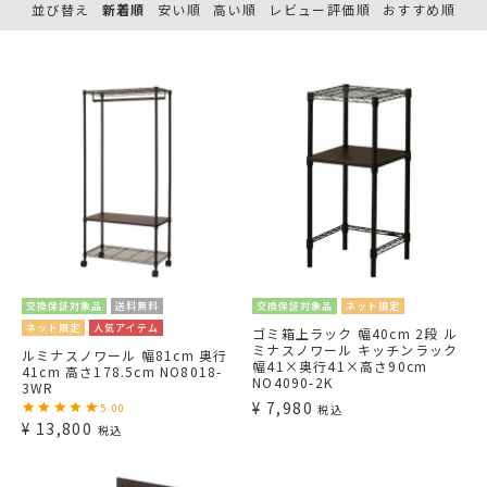
並び替え
新着順
安い順
高い順
レビュー評価順
おすすめ順
交換保証対象品
送料無料
交換保証対象品
ネット限定
ネット限定
人気アイテム
ゴミ箱上ラック 幅40cm 2段 ル
ミナスノワール キッチンラック
ルミナスノワール 幅81cm 奥行
幅41×奥行41×高さ90cm
41cm 高さ178.5cm NO8018-
NO4090-2K
3WR
¥
7,980
5.00
税込
¥
13,800
税込