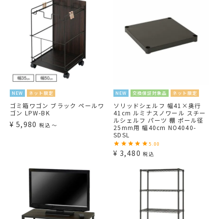
NEW
ネット限定
NEW
交換保証対象品
ネット限定
ゴミ箱ワゴン ブラック ペールワ
ソリッドシェルフ 幅41×奥行
ゴン LPW-BK
41cm ルミナスノワール スチー
ルシェルフ パーツ 棚 ポール径
¥
5,980
税込
〜
25mm用 幅40cm NO4040-
SDSL
5.00
¥
3,480
税込