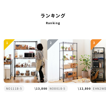
ランキング
Ranking
1
2
3
NO1118-5
\13,800
NO8018-5
\12,800
EHN2WD