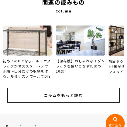
関連の読みもの
Column
初めてのDIYなら、ルミナス
【保存版】おしゃれなモダン
部屋をク
ラックがオススメ ～ノワー
ラックを使いこなすための
ト!黒が決
ル編～自分だけの収納を作
10選！
ンスタイ
る、ルミナスノワールでDIY
コラムをもっと読む
絞り込み