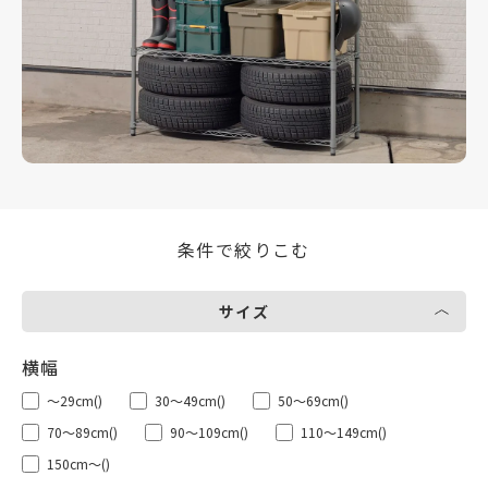
条件で絞りこむ
サイズ
～29cm
()
30～49cm
()
50～69cm
()
70～89cm
()
90～109cm
()
110～149cm
()
150cm～
()