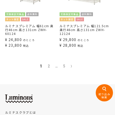
交換保証対象品
送料無料
交換保証対象品
送料無料
ネット限定
SALE
ネット限定
SALE
ルミナスプレミアム 幅61cm 奥
ルミナスプレミアム 幅121.5cm
行46cm 高さ131cm ZWH-
奥行46cm 高さ131cm ZWH-
60124
12124
¥
24,800
¥
29,800
のところ
のところ
¥
23,800
¥
28,800
税込
税込
1
2
…
5
絞り込み
検索
ルミナスクラブとは