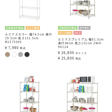
交換保証対象品
ネット限定
交換保証対象品
送料無料
ネット限定
SALE
ルミナスカラー 幅74.5cm 奥行
29.5cm 高さ151.5cm
ルミナスプレミアム 幅91.5cm
M1575305
奥行46cm 高さ131cm ZWH-
90124
¥
7,980
税込
¥
26,800
のところ
¥
25,800
税込