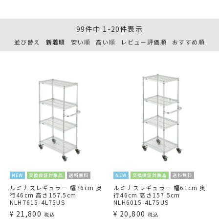
99
件中
1
-
20
件表示
並び替え
新着順
安い順
高い順
レビュー評価順
おすすめ順
NEW
交換保証対象品
送料無料
NEW
交換保証対象品
送料無料
ルミナスレギュラー 幅76cm 奥
ルミナスレギュラー 幅61cm 奥
行46cm 高さ157.5cm
行46cm 高さ157.5cm
NLH7615-4L75US
NLH6015-4L75US
¥
21,800
¥
20,800
税込
税込