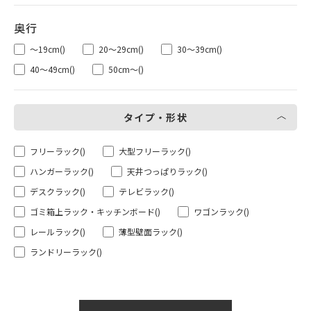
～19cm
()
20～29cm
()
30～39cm
()
40～49cm
()
50cm～
()
タイプ・形状
フリーラック
()
大型フリーラック
()
ハンガーラック
()
天井つっぱりラック
()
デスクラック
()
テレビラック
()
ゴミ箱上ラック・キッチンボード
()
ワゴンラック
()
レールラック
()
薄型壁面ラック
()
ランドリーラック
()