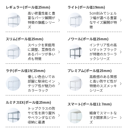
レギュラー(ポール径25mm)
ライト(ポール径19mm)
高い荷重性能と豊
5cm刻みでシェル
富なパーツ展開が
フ幅が選べる豊富
特徴の旗艦シリー
なサイズ展開が特
ズ
徴
スリム(ポール径25mm)
ノワール(ポール径25mm)
スペックを家庭用
インテリア性の高
に調整、互換性の
いマットブラック
あるパーツが多い
が特徴のカラーラ
点も特徴
ックシリーズ
ラテ(ポール径19/25mm)
プレミアム(ポール径25mm)
優しい色合いでお
高級感のある質感
部屋に馴染むイン
と高い防サビ性が
テリア性が魅力の
特徴のスズメッキ
カラーラック
シリーズ
ルミナスEX(ポール径25mm)
スマート(ポール径12.7mm)
トップクラスの防
サビ性を誇り屋外
細身でスマートな
やベランダなどの
すき間家具シリー
収納に最適
ズ