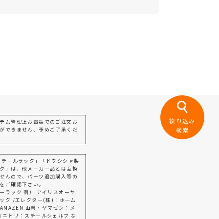
絞り込み
テム管理上お電話でのご注文お
ができません、予めご了承くだ
検索
スチールラック」「ドウシシャ製
ク」は、他メーカー品とは互換
せんので、パーツ追加購入等の
をご確認下さい。
ーラック 例） アイリスオーヤ
ック /エレクター(株)：ホーム
AMAZEN 山善・ヤマゼン：メ
/ニトリ：スチールシェルフ な