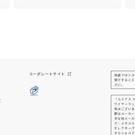
コーポレートサイト
当店ではシス
受けすること
さい。
「ルミナス 
て
ワイヤーラッ
性はございま
際はメーカー
主な他メーカ
マ：メタルラ
エレクター/Y
タルシェルフ