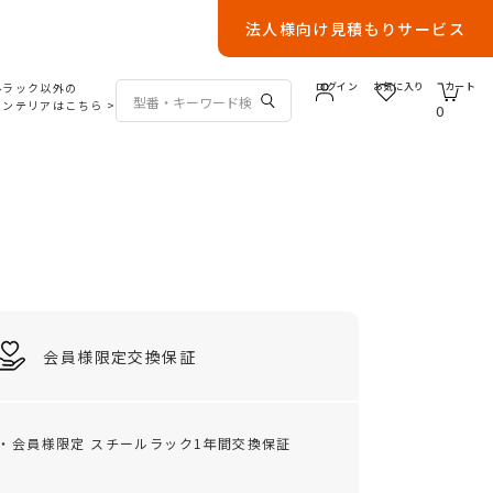
法人様向け見積もりサービス
ルラック以外の
ログイン
お気に入り
カート
インテリアはこちら
>
0
会員様限定交換保証
・会員様限定 スチールラック1年間交換保証