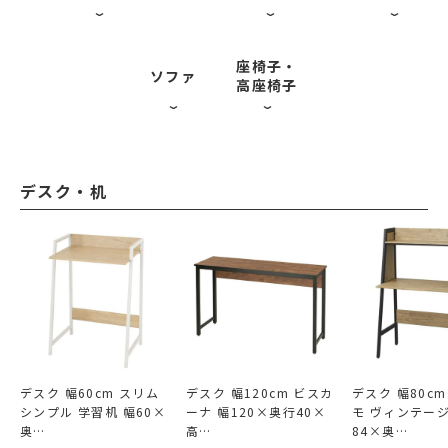
座椅子・
ソファ
高座椅子
デスク・机
デスク 幅60cm スリム
デスク 幅120cm ビスカ
デスク 幅80c
シンプル 学習机 幅60×
ーナ 幅120×奥行40×
モ ヴィンテージ
奥…
高…
84×奥…