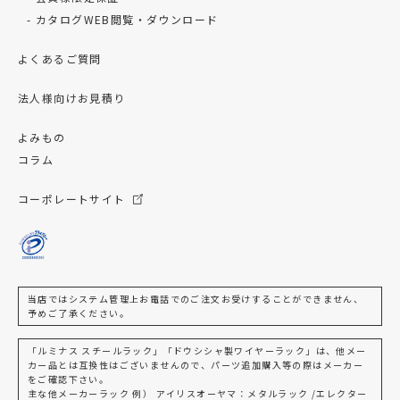
カタログWEB閲覧・ダウンロード
よくあるご質問
法人様向けお見積り
よみもの
コラム
コーポレートサイト
当店ではシステム管理上お電話でのご注文お受けすることができません、
予めご了承ください。
「ルミナス スチールラック」「ドウシシャ製ワイヤーラック」は、他メー
カー品とは互換性はございませんので、パーツ追加購入等の際はメーカー
をご確認下さい。
主な他メーカーラック 例） アイリスオーヤマ：メタルラック /エレクター