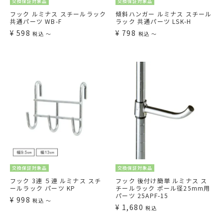
交換保証対象品
交換保証対象品
フック ルミナス スチールラック
傾斜ハンガー ルミナス スチール
共通パーツ WB-F
ラック 共通パーツ LSK-H
¥
598
¥
798
税込
〜
税込
〜
交換保証対象品
交換保証対象品
フック 3連 ５連 ルミナス スチ
フック 後付け簡単 ルミナス ス
ールラック パーツ KP
チールラック ポール径25mm用
パーツ 25APF-15
¥
998
税込
〜
¥
1,680
税込