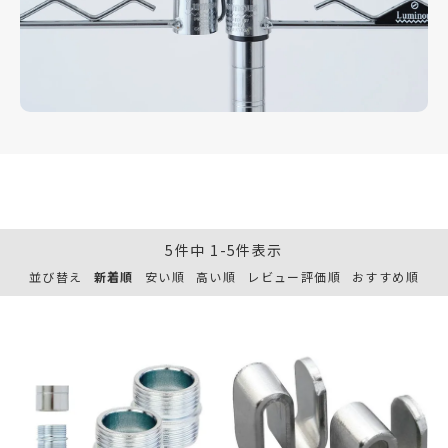
5
件中
1
-
5
件表示
並び替え
新着順
安い順
高い順
レビュー評価順
おすすめ順