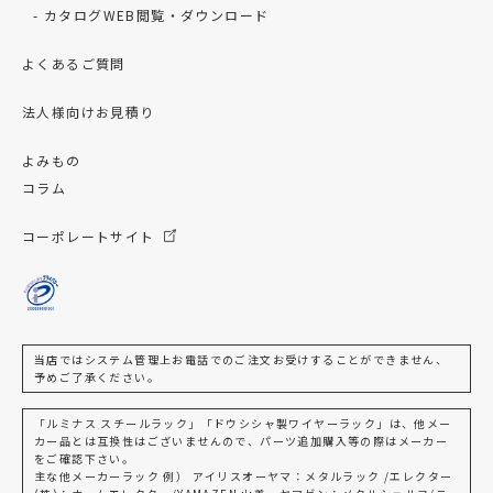
カタログWEB閲覧・ダウンロード
よくあるご質問
法人様向けお見積り
よみもの
コラム
コーポレートサイト
当店ではシステム管理上お電話でのご注文お受けすることができません、
予めご了承ください。
「ルミナス スチールラック」「ドウシシャ製ワイヤーラック」は、他メー
カー品とは互換性はございませんので、パーツ追加購入等の際はメーカー
をご確認下さい。
主な他メーカーラック 例） アイリスオーヤマ：メタルラック /エレクター