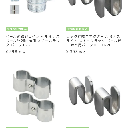
交換保証対象品
交換保証対象品
ポール連結ジョイント ルミナス
ラック連結コネクター ルミナス
ポール径25mm用 スチールラッ
ライト スチールラック ポール径
ク パーツ P25-J
19mm用パーツ IHT-CN2P
¥
598
¥
398
税込
税込