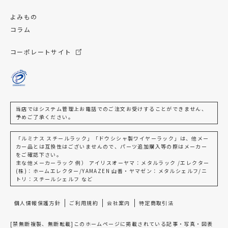
よみもの
コラム
コーポレートサイト
当店ではシステム管理上お電話でのご注文お受けすることができません、
予めご了承ください。
「ルミナス スチールラック」「ドウシシャ製ワイヤーラック」は、他メー
カー品とは互換性はございませんので、パーツ追加購入等の際はメーカー
をご確認下さい。
主な他メーカーラック 例） アイリスオーヤマ：メタルラック /エレクター
(株)：ホームエレクター/YAMAZEN 山善・ヤマゼン：メタルシェルフ/ニ
トリ：スチールシェルフ など
個人情報保護方針
ご利用規約
会社案内
特定商取引法
[禁無断複製、無断転載]このホームページに掲載されている記事・写真・図表