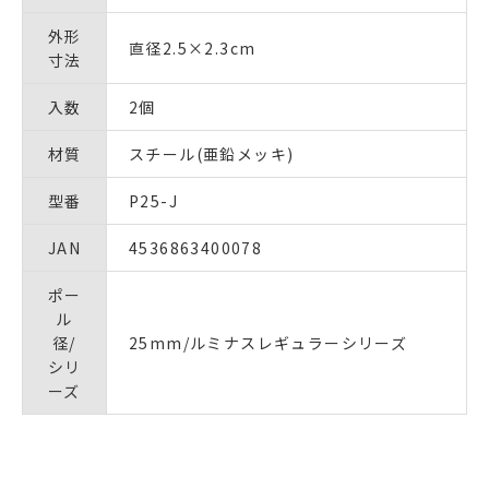
外形
直径2.5×2.3cm
寸法
入数
2個
材質
スチール(亜鉛メッキ)
型番
P25-J
JAN
4536863400078
ポー
ル
径/
25mm/ルミナスレギュラーシリーズ
シリ
ーズ