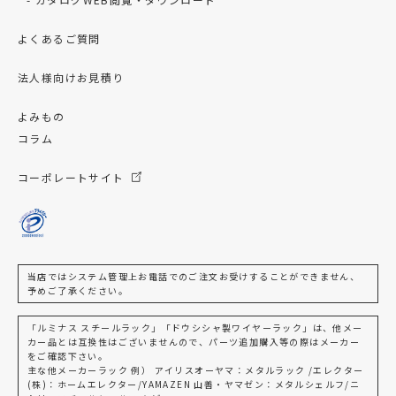
よくあるご質問
法人様向けお見積り
よみもの
コラム
コーポレートサイト
当店ではシステム管理上お電話でのご注文お受けすることができません、
予めご了承ください。
「ルミナス スチールラック」「ドウシシャ製ワイヤーラック」は、他メー
カー品とは互換性はございませんので、パーツ追加購入等の際はメーカー
をご確認下さい。
主な他メーカーラック 例） アイリスオーヤマ：メタルラック /エレクター
(株)：ホームエレクター/YAMAZEN 山善・ヤマゼン：メタルシェルフ/ニ