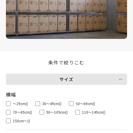
条件で絞りこむ
サイズ
～29cm
()
30～49cm
()
50～69cm
()
70～89cm
()
90～109cm
()
110～149cm
()
150cm～
()