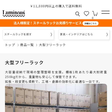
￥11,000円以上の購入で送料無料
0
法人様限定！スチールラックお見積りサービス
詳細はこちら
スチールラックを探す
家具・インテリアはこちら
トップ
商品一覧
大型フリーラック
大型フリーラック
大容量収納で現場の整理整頓を支援。棚板1枚あたり最大耐荷重
250kgだから、重量物も安心して保管できます。
拡張・段変更も柔軟で、工場・倉庫の効率化に最適な一台です。