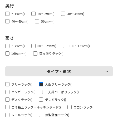
～19cm
()
20～29cm
()
30～39cm
()
40～49cm
()
50cm～
()
～79cm
()
80～129cm
()
130～159cm
()
160cm～
()
突っ張りラック
()
タイプ・形状
フリーラック
()
大型フリーラック
()
ハンガーラック
()
天井つっぱりラック
()
デスクラック
()
テレビラック
()
ゴミ箱上ラック・キッチンボード
()
ワゴンラック
()
レールラック
()
薄型壁面ラック
()