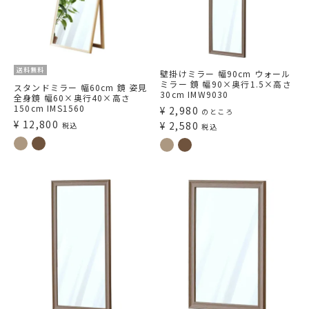
送料無料
壁掛けミラー 幅90cm ウォール
ミラー 鏡 幅90×奥行1.5×高さ
スタンドミラー 幅60cm 鏡 姿見
30cm IMW9030
全身鏡 幅60×奥行40×高さ
150cm IMS1560
¥
2,980
のところ
¥
12,800
¥
2,580
税込
税込