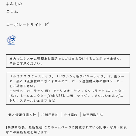
よみもの
コラム
コーポレートサイト
当店ではシステム管理上お電話でのご注文お受けすることができません、
予めご了承ください。
「ルミナス スチールラック」「ドウシシャ製ワイヤーラック」は、他メー
カー品とは互換性はございませんので、パーツ追加購入等の際はメーカー
をご確認下さい。
主な他メーカーラック 例） アイリスオーヤマ：メタルラック /エレクター
(株)：ホームエレクター/YAMAZEN 山善・ヤマゼン：メタルシェルフ/ニ
トリ：スチールシェルフ など
個人情報保護方針
ご利用規約
会社案内
特定商取引法
[禁無断複製、無断転載]このホームページに掲載されている記事・写真・図表
などの無断転載を禁じます。