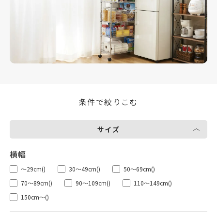
条件で絞りこむ
サイズ
～29cm
()
30～49cm
()
50～69cm
()
70～89cm
()
90～109cm
()
110～149cm
()
150cm～
()