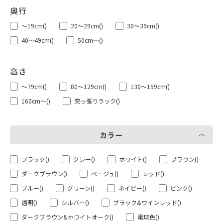
～19cm
()
20～29cm
()
30～39cm
()
40～49cm
()
50cm～
()
～79cm
()
80～129cm
()
130～159cm
()
160cm～
()
突っ張りラック
()
カラー
ブラック
()
グレー
()
ホワイト
()
ブラウン
()
ダークブラウン
()
ベージュ
()
レッド
()
ブルー
()
グリーン
()
ネイビー
()
ピンク
()
透明
()
シルバー
()
ブラック&ワインレッド
()
ダークブラウン&ホワイトオーク
()
電球色
()