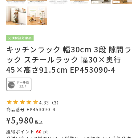
交換保証対象品
キッチンラック 幅30cm 3段 隙間ラ
ック スチールラック 幅30×奥行
45×高さ91.5cm EP453090-4
4.33
（
3
）
商品番号
EP453090-4
¥
5,980
税込
獲得ポイント
60
pt