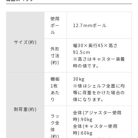
使用
ポー
12.7mmポール
ル
サイズ(約)
幅30×奥行45×高さ
外形
91.5cm
寸法
※高さはキャスター装着
(約)
時の値です。
棚板
30kg
1枚
※値はシェルフ全面に均
あた
等に荷重をかけた場合の
り
値になります。
耐荷重(約)
全体(アジャスター使用
ラッ
時):90kg
ク全
全体(キャスター使用
体
時):60kg
(約)