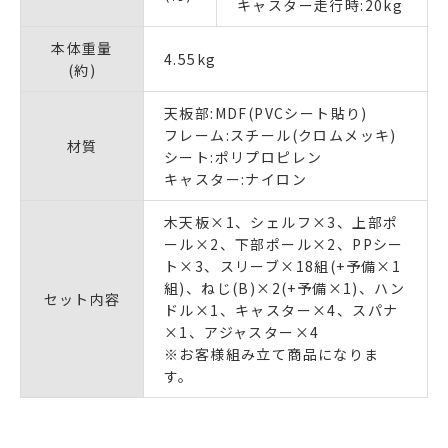
キャスター走行時:20kg
本体重量
4.55kg
(約)
天板部:MDF(PVCシート貼り)
フレーム:スチール(クロムメッキ)
材質
シート:ポリプロピレン
キャスター:ナイロン
木天板×1、シェルフ×3、上部ポ
ール×2、下部ポール×2、PPシー
ト×3、スリーブ×18組(+予備×1
組)、ねじ(B)×2(+予備×1)、ハン
セット内容
ドル×1、キャスター×4、スパナ
×1、アジャスター×4
※お客様組み立て商品になりま
す。