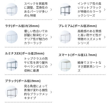
スペックを家庭用
インテリア性の高
に調整、互換性の
いマットブラック
あるパーツが多い
が特徴のカラーラ
点も特徴
ックシリーズ
ラテ(ポール径19/25mm)
プレミアム(ポール径25mm)
優しい色合いでお
高級感のある質感
部屋に馴染むイン
と高い防サビ性が
テリア性が魅力の
特徴のスズメッキ
カラーラック
シリーズ
ルミナスEX(ポール径25mm)
スマート(ポール径12.7mm)
トップクラスの防
サビ性を誇り屋外
細身でスマートな
やベランダなどの
すき間家具シリー
収納に最適
ズ
ブラック(ポール径19mm)
見る角度によって
表情が変わる個性
的なブラックメッ
キタイプ