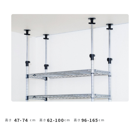
47-74
62-100
96-165