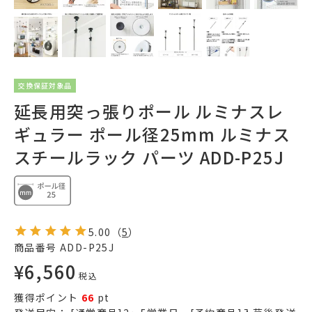
交換保証対象品
延長用突っ張りポール ルミナスレ
ギュラー ポール径25mm ルミナス
スチールラック パーツ ADD-P25J
5.00
（
5
）
商品番号
ADD-P25J
¥
6,560
税込
獲得ポイント
66
pt