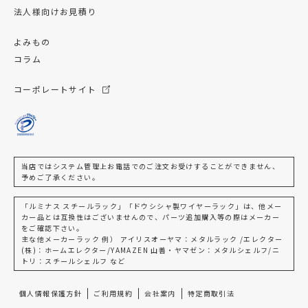
法人様向けお見積り
よみもの
コラム
コーポレートサイト
当店ではシステム管理上お電話でのご注文お受けすることができません、
予めご了承ください。
「ルミナス スチールラック」「ドウシシャ製ワイヤーラック」は、他メー
カー品とは互換性はございませんので、パーツ追加購入等の際はメーカー
をご確認下さい。
主な他メーカーラック 例） アイリスオーヤマ：メタルラック /エレクター
(株)：ホームエレクター/YAMAZEN 山善・ヤマゼン：メタルシェルフ/ニ
トリ：スチールシェルフ など
個人情報保護方針
ご利用規約
会社案内
特定商取引法