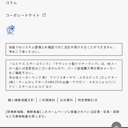
コラム
コーポレートサイト
当店ではシステム管理上お電話でのご注文お受けすることができません、
予めご了承ください。
「ルミナス スチールラック」「ドウシシャ製ワイヤーラック」は、他メー
カー品とは互換性はございませんので、パーツ追加購入等の際はメーカー
をご確認下さい。
主な他メーカーラック 例） アイリスオーヤマ：メタルラック /エレクター
(株)：ホームエレクター/YAMAZEN 山善・ヤマゼン：メタルシェルフ/ニ
トリ：スチールシェルフ など
個人情報保護方針
ご利用規約
会社案内
特定商取引法
[禁無断複製、無断転載]このホームページに掲載されている記事・写真・図表
などの無断転載を禁じます。