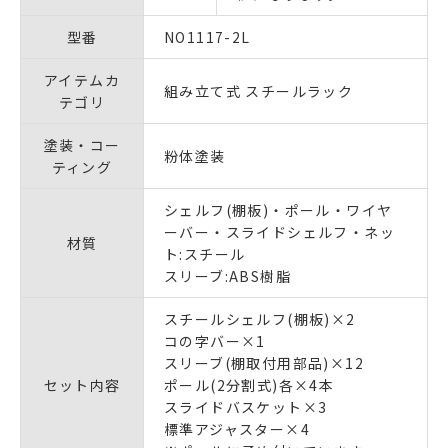
型番
NO1117-2L
アイテムカ
組み立て式 スチールラック
テゴリ
塗装・コー
粉体塗装
ティング
シェルフ(棚板)・ポール・ワイヤ
ーバー・スライドシェルフ・ネッ
材質
ト:スチール
スリーブ:ABS樹脂
スチールシェルフ(棚板)×2
コの字バー×1
スリーブ(棚取付用部品)×12
セット内容
ポール(2分割式)各×4本
スライドバスケット×3
標準アジャスター×4