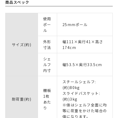
商品スペック
使用
ポー
25mmポール
ル
外形
幅111×奥行41×高さ
サイズ(約)
寸法
174cm
シェ
ルフ
幅53.5×奥行33.5cm
内寸
スチールシェルフ:
(約)80kg
棚板
スライドバスケット:
1枚
耐荷重(約)
(約)3kg
あた
※値はシェルフ全面に均
り
等に荷重をかけた場合の
値になります。