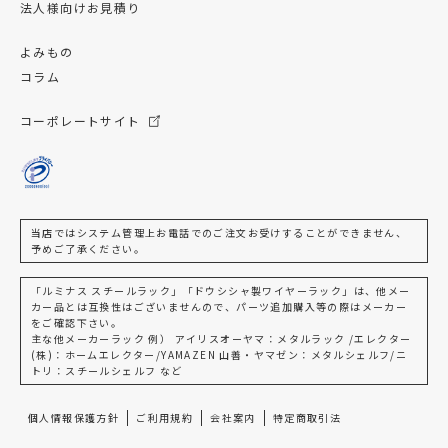
法人様向けお見積り
よみもの
コラム
コーポレートサイト
当店ではシステム管理上お電話でのご注文お受けすることができません、
予めご了承ください。
「ルミナス スチールラック」「ドウシシャ製ワイヤーラック」は、他メー
カー品とは互換性はございませんので、パーツ追加購入等の際はメーカー
をご確認下さい。
主な他メーカーラック 例） アイリスオーヤマ：メタルラック /エレクター
(株)：ホームエレクター/YAMAZEN 山善・ヤマゼン：メタルシェルフ/ニ
トリ：スチールシェルフ など
個人情報保護方針
ご利用規約
会社案内
特定商取引法