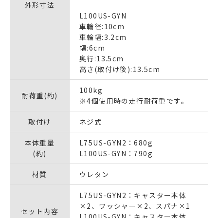
外形寸法
L100US-GYN
車輪径:10cm
車輪幅:3.2cm
幅:6cm
奥行:13.5cm
高さ(取付け後):13.5cm
100kg
耐荷重(約)
※4個使用時の走行耐荷重です。
取付け
ネジ式
本体重量
L75US-GYN2：680g
(約)
L100US-GYN：790g
材質
ウレタン
L75US-GYN2：キャスター本体
×2、ワッシャー×2、スパナ×1
セット内容
L100US-GYN：キャスター本体