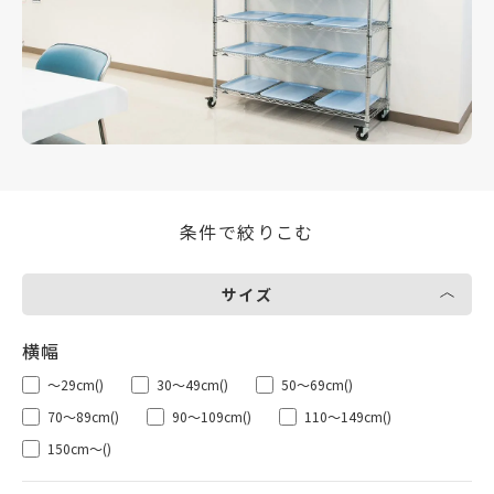
条件で絞りこむ
サイズ
～29cm
()
30～49cm
()
50～69cm
()
70～89cm
()
90～109cm
()
110～149cm
()
150cm～
()