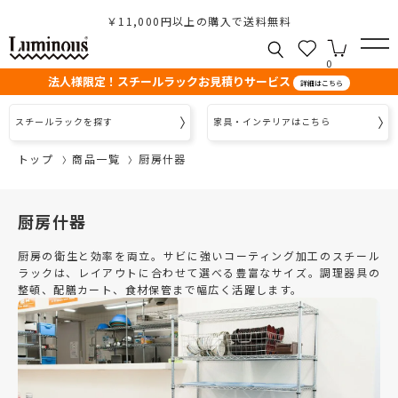
￥11,000円以上の購入で送料無料
0
法人様限定！スチールラックお見積りサービス
詳細はこちら
スチールラックを探す
家具・インテリアはこちら
トップ
商品一覧
厨房什器
厨房什器
厨房の衛生と効率を両立。サビに強いコーティング加工のスチール
ラックは、レイアウトに合わせて選べる豊富なサイズ。調理器具の
整頓、配膳カート、食材保管まで幅広く活躍します。