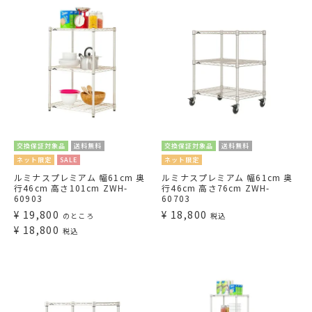
交換保証対象品
送料無料
交換保証対象品
送料無料
ネット限定
SALE
ネット限定
ルミナスプレミアム 幅61cm 奥
ルミナスプレミアム 幅61cm 奥
行46cm 高さ101cm ZWH-
行46cm 高さ76cm ZWH-
60903
60703
¥
19,800
¥
18,800
のところ
税込
¥
18,800
税込