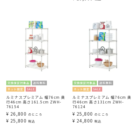
交換保証対象品
送料無料
交換保証対象品
送料無料
ネット限定
SALE
ネット限定
SALE
ルミナスプレミアム 幅76cm 奥
ルミナスプレミアム 幅76cm 奥
行46cm 高さ161.5cm ZWH-
行46cm 高さ131cm ZWH-
76154
76124
¥
26,800
¥
25,800
のところ
のところ
¥
25,800
¥
24,800
税込
税込