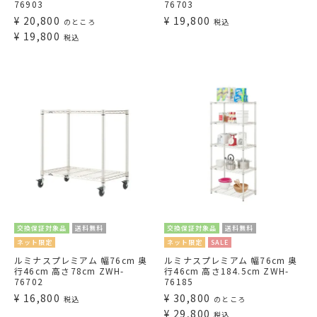
76903
76703
¥
20,800
¥
19,800
のところ
税込
¥
19,800
税込
交換保証対象品
送料無料
交換保証対象品
送料無料
ネット限定
ネット限定
SALE
ルミナスプレミアム 幅76cm 奥
ルミナスプレミアム 幅76cm 奥
行46cm 高さ78cm ZWH-
行46cm 高さ184.5cm ZWH-
76702
76185
¥
16,800
¥
30,800
税込
のところ
¥
29,800
税込