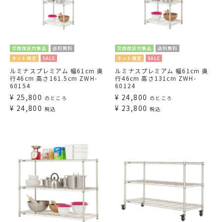
交換保証対象品
送料無料
交換保証対象品
送料無料
ネット限定
SALE
ネット限定
SALE
ルミナスプレミアム 幅61cm 奥
ルミナスプレミアム 幅61cm 奥
行46cm 高さ161.5cm ZWH-
行46cm 高さ131cm ZWH-
60154
60124
¥
25,800
¥
24,800
のところ
のところ
¥
24,800
¥
23,800
税込
税込