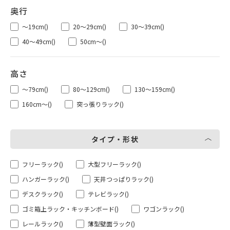
～19cm
()
20～29cm
()
30～39cm
()
40～49cm
()
50cm～
()
～79cm
()
80～129cm
()
130～159cm
()
160cm～
()
突っ張りラック
()
タイプ・形状
フリーラック
()
大型フリーラック
()
ハンガーラック
()
天井つっぱりラック
()
デスクラック
()
テレビラック
()
ゴミ箱上ラック・キッチンボード
()
ワゴンラック
()
レールラック
()
薄型壁面ラック
()