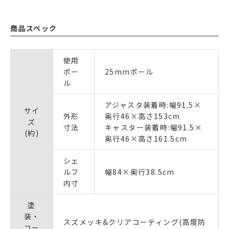
商品スペック
使用
ポー
25mmポール
ル
アジャスタ装着時:幅91.5×
サイ
外形
奥行46×高さ153cm
ズ
寸法
キャスター装着時:幅91.5×
(約)
奥行46×高さ161.5cm
シェ
ルフ
幅84×奥行38.5cm
内寸
塗
装・
スズメッキ&クリアコーティング(高度防
コー