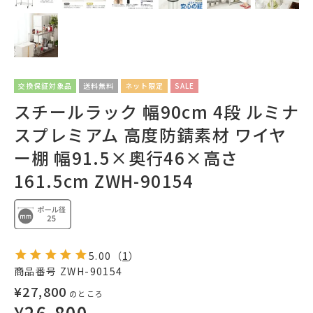
交換保証対象品
送料無料
ネット限定
SALE
スチールラック 幅90cm 4段 ルミナ
スプレミアム 高度防錆素材 ワイヤ
ー棚 幅91.5×奥行46×高さ
161.5cm ZWH-90154
5.00
（
1
）
商品番号
ZWH-90154
¥
27,800
のところ
¥
26,800