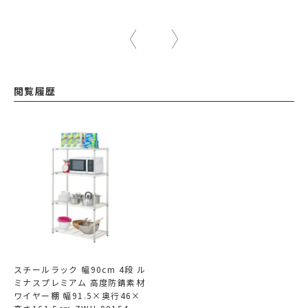
閲覧履歴
スチールラック 幅90cm 4段 ル
ミナスプレミアム 高度防錆素材
ワイヤー棚 幅91.5×奥行46×