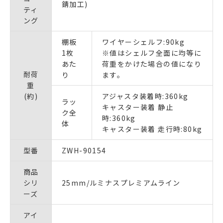
錆加工)
ティ
ング
棚板
ワイヤーシェルフ:90kg
1枚
※値はシェルフ全面に均等に
あた
荷重をかけた場合の値になり
耐荷
り
ます。
重
(約)
アジャスタ装着時:360kg
ラッ
キャスター装着 静止
ク全
時:360kg
体
キャスター装着 走行時:80kg
型番
ZWH-90154
商品
シリ
25mm/ルミナスプレミアムライン
ーズ
アイ