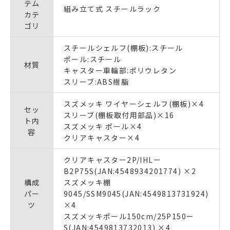
テム
組み立て式 スチールラック
カテ
ゴリ
スチールシェルフ(棚板):スチール
ポール:スチール
材質
キャスター車輪部:ポリウレタン
スリーブ:ABS樹脂
スズメッキ ワイヤーシェルフ(棚板)×4
セッ
スリーブ(棚板取付用部品)×16
ト内
スズメッキ ポール×4
容
クリアキャスター×4
クリアキャスター2P/IHLー
B2P75S(JAN:4548934201774) ×2
構成
スズメッキ棚
パー
9045/SSM9045(JAN:4549813731924)
ツ
×4
スズメッキポール150cm/25P150ー
S(JAN:4549813732013) ×4