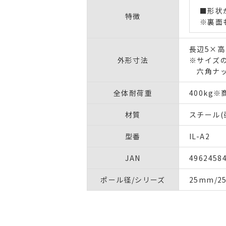
■形状
特徴
※裏面
長辺5×高
外形寸法
※サイズ
六角ナッ
全体耐荷重
400kg
材質
スチール(
型番
IL-A2
JAN
4962458
ポール径/シリーズ
25mm/