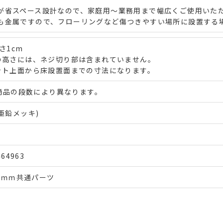
が省スペース設計なので、家庭用～業務用まで幅広くご使用いた
も金属ですので、フローリングなど傷つきやすい場所に設置する
さ1cm
の高さには、ネジ切り部は含まれていません。
ト上面から床設置面までの寸法になります。
※商品の段数により異なります。
亜鉛メッキ)
464963
25ｍｍ共通パーツ