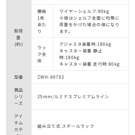
棚板
ワイヤーシェルフ:90kg
1枚
※値はシェルフ全面に均等に
あた
荷重をかけた場合の値になり
耐荷
り
ます。
重
(約)
アジャスタ装着時:180kg
ラッ
キャスター装着 静止
ク全
時:180kg
体
キャスター装着 走行時:80kg
型番
ZWH-60702
商品
シリ
25mm/ルミナスプレミアムライン
ーズ
アイ
テム
組み立て式 スチールラック
カテ