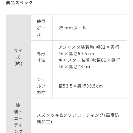
商品スペック
使用
ポー
25mmポール
ル
アジャスタ装着時:幅61×奥行
サイ
外形
46×高さ69.5cm
ズ
寸法
キャスター装着時:幅61×奥行
(約)
46×高さ78cm
シェ
ルフ
幅53.5×奥行38.5cm
内寸
塗
装・
スズメッキ&クリアコーティング(高度防
コー
錆加工)
ティ
ング