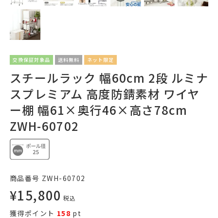
交換保証対象品
送料無料
ネット限定
スチールラック 幅60cm 2段 ルミナ
スプレミアム 高度防錆素材 ワイヤ
ー棚 幅61×奥行46×高さ78cm
ZWH-60702
商品番号
ZWH-60702
¥
15,800
税込
獲得ポイント
158
pt