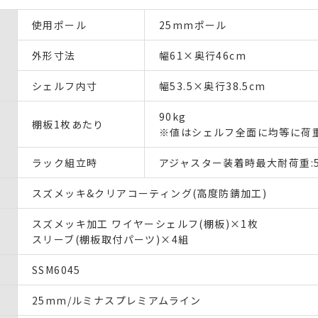
使用ポール
25mmポール
外形寸法
幅61×奥行46cm
シェルフ内寸
幅53.5×奥行38.5cm
90kg
棚板1枚あたり
※値はシェルフ全面に均等に荷
ラック組立時
アジャスター装着時最大耐荷重:5
スズメッキ&クリアコーティング(高度防錆加工)
スズメッキ加工 ワイヤーシェルフ(棚板)×1枚
スリーブ(棚板取付パーツ)×4組
SSM6045
25mm/ルミナスプレミアムライン