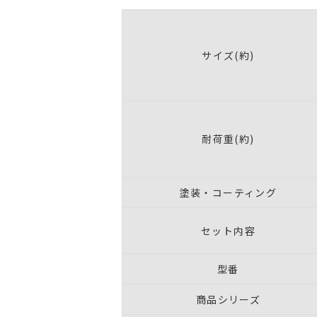
サイズ(約)
耐荷重(約)
塗装・コーティング
セット内容
型番
商品シリーズ