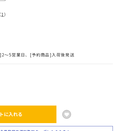
（
1
）
]2～5営業日、[予約商品]入荷後発送
トに入れる