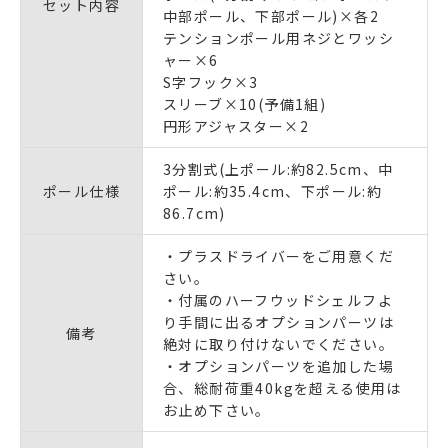
セット内容
中部ポール、下部ポール)×各2
テンションポール用ネジとワッシ
ャー×6
S字フック×3
スリーブ×10(予備1組)
円形アジャスター×2
3分割式(上ポール:約82.5cm、中
ポール仕様
ポール:約35.4cm、下ポール:約
86.7cm)
・プラスドライバーをご用意くだ
さい。
・付属のハーフウッドシェルフよ
り手間に出るオプションパーツは
備考
絶対に取り付けないでください。
・オプションパーツを追加した場
合、総耐荷重40kgを超える使用は
お止め下さい。