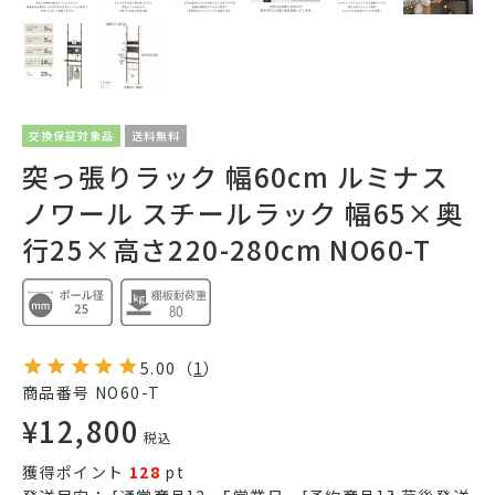
交換保証対象品
送料無料
突っ張りラック 幅60cm ルミナス
ノワール スチールラック 幅65×奥
行25×高さ220-280cm NO60-T
5.00
（
1
）
商品番号
NO60-T
¥
12,800
税込
獲得ポイント
128
pt