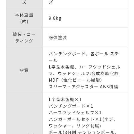
ズ
ズ
本体重量
9.6kg
(約)
塗装・コー
粉体塗装
ティング
パンチングボード、各ポール:スチ
ール
L字型木製棚、ハーフウッドシェル
材質
フ、ウッドシェルフ:合成樹脂化粧
MDF（塩化ビニール樹脂）
スリーブ・アジャスタ―:ABS樹脂
L字型木製棚×1
パンチングボード×1
ハーフウッドシェルフ×1
ハンガーポールセット×1(ネジ、
ワッシャー、リング付属)
ポール(3分割:テンションポール、