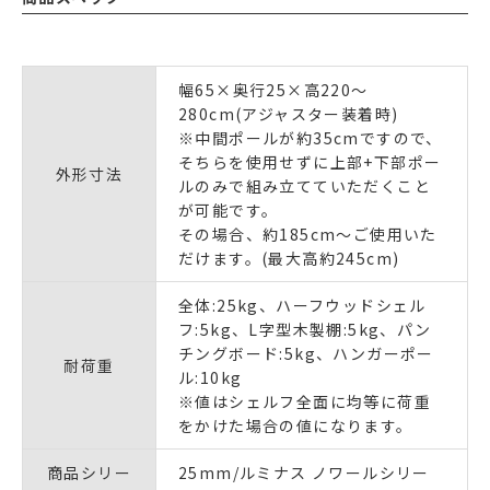
幅65×奥行25×高220～
280cm(アジャスター装着時)
※中間ポールが約35cmですので、
そちらを使用せずに上部+下部ポー
外形寸法
ルのみで組み立てていただくこと
が可能です。
その場合、約185cm～ご使用いた
だけます。(最大高約245cm)
全体:25kg、ハーフウッドシェル
フ:5kg、L字型木製棚:5kg、パン
チングボード:5kg、ハンガーポー
耐荷重
ル:10kg
※値はシェルフ全面に均等に荷重
をかけた場合の値になります。
商品シリー
25mm/ルミナス ノワールシリー