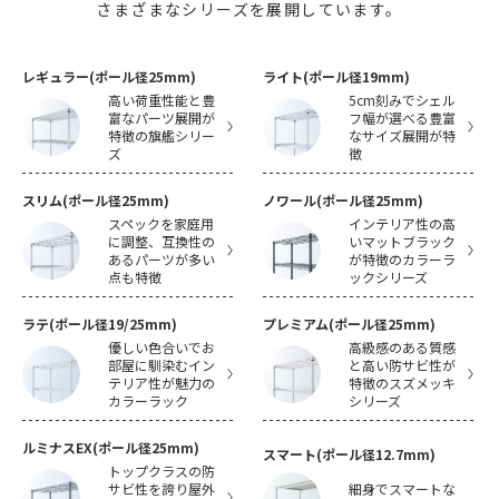
さまざまなシリーズを展開しています。
レギュラー(ポール径25mm)
ライト(ポール径19mm)
高い荷重性能と豊
5cm刻みでシェル
富なパーツ展開が
フ幅が選べる豊富
特徴の旗艦シリー
なサイズ展開が特
ズ
徴
スリム(ポール径25mm)
ノワール(ポール径25mm)
スペックを家庭用
インテリア性の高
に調整、互換性の
いマットブラック
あるパーツが多い
が特徴のカラーラ
点も特徴
ックシリーズ
ラテ(ポール径19/25mm)
プレミアム(ポール径25mm)
優しい色合いでお
高級感のある質感
部屋に馴染むイン
と高い防サビ性が
テリア性が魅力の
特徴のスズメッキ
カラーラック
シリーズ
ルミナスEX(ポール径25mm)
スマート(ポール径12.7mm)
トップクラスの防
サビ性を誇り屋外
細身でスマートな