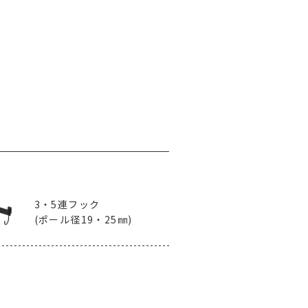
3・5連フック
(ポール径19・25㎜)