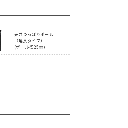
天井つっぱりポール
（延長タイプ）
(ポール径25㎜)