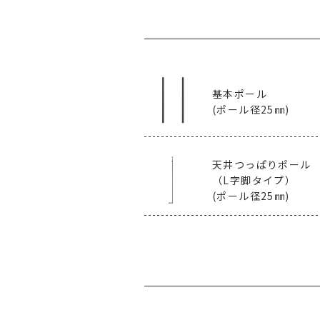
基本ポール
(ポール径25㎜)
天井つっぱりポール
（L字脚タイプ）
(ポール径25㎜)