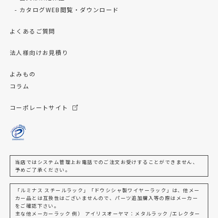
カタログWEB閲覧・ダウンロード
よくあるご質問
法人様向けお見積り
よみもの
コラム
コーポレートサイト
当店ではシステム管理上お電話でのご注文お受けすることができません、
予めご了承ください。
「ルミナス スチールラック」「ドウシシャ製ワイヤーラック」は、他メー
カー品とは互換性はございませんので、パーツ追加購入等の際はメーカー
をご確認下さい。
主な他メーカーラック 例） アイリスオーヤマ：メタルラック /エレクター