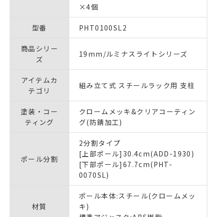
×4個
型番
PHT0100SL2
商品シリー
19mm/ルミナスライトシリーズ
ズ
アイテムカ
組み立て式 スチールラック用 支柱
テゴリ
塗装・コー
クロームメッキ&クリアコーティン
ティング
グ(防錆加工)
2分割タイプ
[上部ポール]30.4cm(ADD-1930)
ポール分割
[下部ポール]67.7cm(PHT-
0070SL)
ポール本体:スチール(クロームメッ
材質
キ)
標準アジャスタ:ABS樹脂