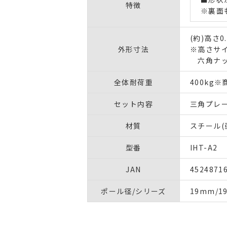
特徴
※裏面
(約)高さ0
外形寸法
※高さサ
六角ナッ
全体耐荷重
400kg
セット内容
三角プレ
材質
スチール(
型番
IHT-A2
JAN
4524871
ポール径/シリーズ
19mm/