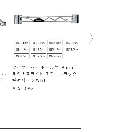
行
ワイヤーバー ポール径19mm用
延長用ポール ルミナ
ール
ルミナスライト スチールラック
ール径19mm スチー
m用
補強パーツ WBT
ーツ ADD-19
548
1,480