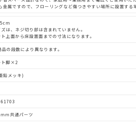
も金属ですので、フローリングなど傷つきやすい場所に設置する
.5cm
イズは、ネジ切り部は含まれていません。
ト上面から床設置面までの寸法になります。
※商品の段数により異なります。
ート脚×2
亜鉛メッキ)
661703
19ｍｍ共通パーツ