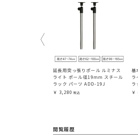
ルフ 幅49.5×奥行
延長用突っ張りポール ルミナス
基
 ルミナスライト スチール
ライト ポール径19mm スチール
ラ
ツ ポール径19mm用
ラック パーツ ADD-19J
ラ
ST5040
3,280
閲覧履歴