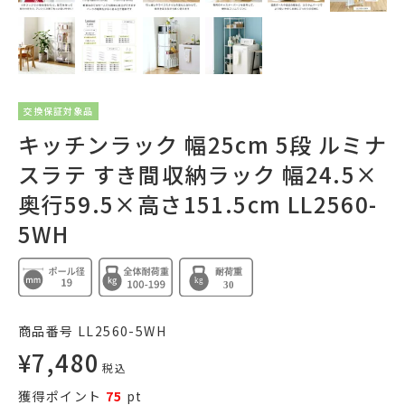
交換保証対象品
キッチンラック 幅25cm 5段 ルミナ
スラテ すき間収納ラック 幅24.5×
奥行59.5×高さ151.5cm LL2560-
5WH
商品番号
LL2560-5WH
¥
7,480
税込
獲得ポイント
75
pt