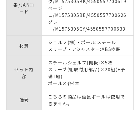
ク/M1575305BK/4550557700619
番/JANコ
ベージ
ード
ュ/M1575305BE/4550557700626
グレ
ー/M1575305GY/4550557700633
シェルフ(棚)・ポール:スチール
材質
スリーブ・アジャスタ―:ABS樹脂
スチールシェルフ(棚板)×5枚
セット内
スリーブ(棚取付用部品)×20組(+予
容
備1組)
ポール×各4本
こちらの商品は延長ポールは使用で
備考
きません。