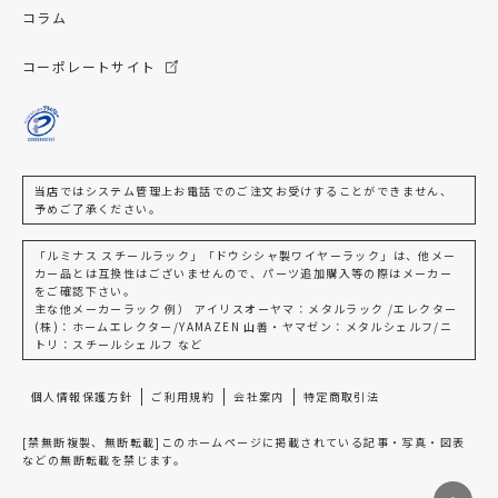
コラム
コーポレートサイト
当店ではシステム管理上お電話でのご注文お受けすることができません、
予めご了承ください。
「ルミナス スチールラック」「ドウシシャ製ワイヤーラック」は、他メー
カー品とは互換性はございませんので、パーツ追加購入等の際はメーカー
をご確認下さい。
主な他メーカーラック 例） アイリスオーヤマ：メタルラック /エレクター
(株)：ホームエレクター/YAMAZEN 山善・ヤマゼン：メタルシェルフ/ニ
トリ：スチールシェルフ など
個人情報保護方針
ご利用規約
会社案内
特定商取引法
[禁無断複製、無断転載]このホームページに掲載されている記事・写真・図表
などの無断転載を禁じます。