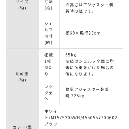
サイズ
寸法
※高さはアジャスター装
(約)
(約)
着時の値です。
シェ
ルフ
幅68×奥行23cm
内寸
(約)
棚板
65kg
1枚
※値はシェルフ全面に均
あた
等に荷重をかけた場合の
耐荷重
り
値になります。
(約)
ラッ
標準アジャスター装着
ク全
時:325kg
体
ホワイ
ト/M1575305WH/4550557700602
ブラッ
カラー/型