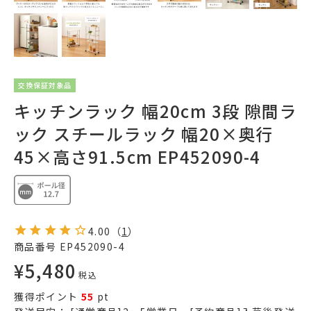
交換保証対象品
キッチンラック 幅20cm 3段 隙間ラ
ック スチールラック 幅20×奥行
45×高さ91.5cm EP452090-4
4.00
（
1
）
商品番号
EP452090-4
¥
5,480
税込
獲得ポイント
55
pt