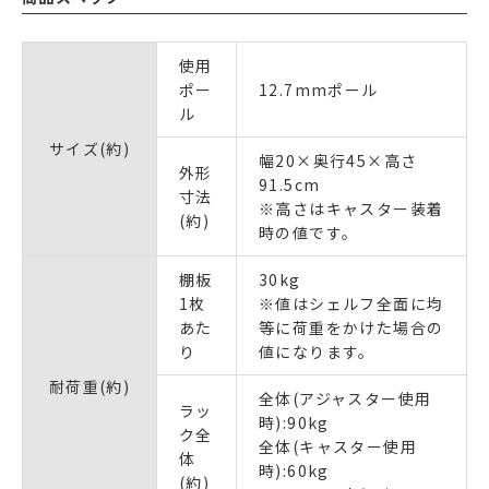
使用
ポー
12.7mmポール
ル
サイズ(約)
幅20×奥行45×高さ
外形
91.5cm
寸法
※高さはキャスター装着
(約)
時の値です。
棚板
30kg
1枚
※値はシェルフ全面に均
あた
等に荷重をかけた場合の
り
値になります。
耐荷重(約)
全体(アジャスター使用
ラッ
時):90kg
ク全
全体(キャスター使用
体
時):60kg
(約)