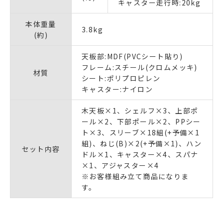
キャスター走行時:20kg
本体重量
3.8kg
(約)
天板部:MDF(PVCシート貼り)
フレーム:スチール(クロムメッキ)
材質
シート:ポリプロピレン
キャスター:ナイロン
木天板×1、シェルフ×3、上部ポ
ール×2、下部ポール×2、PPシー
ト×3、スリーブ×18組(+予備×1
組)、ねじ(B)×2(+予備×1)、ハン
セット内容
ドル×1、キャスター×4、スパナ
×1、アジャスター×4
※お客様組み立て商品になりま
す。