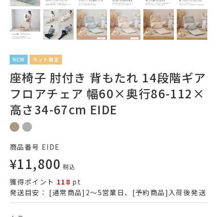
NEW
ネット限定
座椅子 肘付き 背もたれ 14段階ギア
フロアチェア 幅60×奥行86-112×
高さ34-67cm EIDE
商品番号
EIDE
¥
11,800
税込
獲得ポイント
118
pt
発送目安：
[通常商品]2～5営業日、[予約商品]入荷後発送