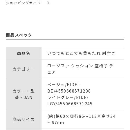
ショッピングガイド
商品スペック
商品名
いつでもどこでも背もたれ 肘付き
ローソファ クッション 座椅子 チ
カテゴリー
ェア
ベージュ/EIDE-
カラー・型
BE/4550668571238
番・JAN
ライトグレー/EIDE-
LGY/4550668571245
(約)幅60×奥行86～112×高さ34
商品サイズ
～67cm