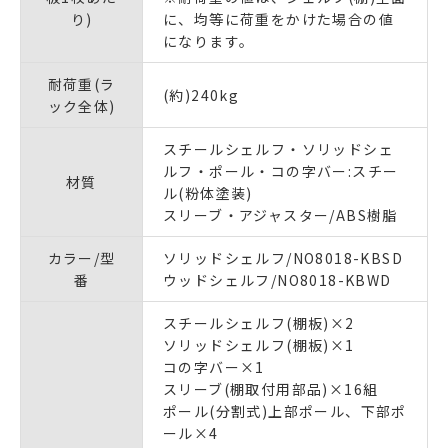
り)
に、均等に荷重をかけた場合の値
になります。
耐荷重(ラ
(約)240kg
ック全体)
スチールシェルフ・ソリッドシェ
ルフ・ポール・コの字バー:スチー
材質
ル(粉体塗装)
スリーブ・アジャスター/ABS樹脂
カラー/型
ソリッドシェルフ/NO8018-KBSD
番
ウッドシェルフ/NO8018-KBWD
スチールシェルフ(棚板)×2
ソリッドシェルフ(棚板)×1
コの字バー×1
スリーブ(棚取付用部品)×16組
ポール(分割式)上部ポール、下部ポ
ール×4