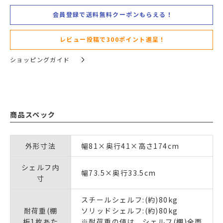
会員登録で送料無料クーポンもらえる！
レビュー投稿で300ポイント進呈！
ショッピングガイド
商品スペック
外形寸法
幅81×奥行41×高さ174cm
シェルフ内
幅73.5×奥行33.5cm
寸
スチールシェルフ:(約)80kg
耐荷重(棚
ソリッドシェルフ:(約)80kg
板1枚あた
※耐荷重の値は、シェルフ(棚)全面