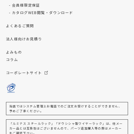
会員様限定保証
カタログWEB閲覧・ダウンロード
よくあるご質問
法人様向けお見積り
よみもの
コラム
コーポレートサイト
当店ではシステム管理上お電話でのご注文お受けすることができません、
予めご了承ください。
「ルミナス スチールラック」「ドウシシャ製ワイヤーラック」は、他メー
カー品とは互換性はございませんので、パーツ追加購入等の際はメーカー
をご確認下さい。