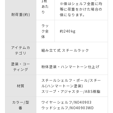
1枚
※値はシェルフ全面に均
あた
等に荷重をかけた場合の
り
耐荷重(約)
値になります。
ラッ
ク全
約240kg
体
アイテムカ
組み立て式 スチールラック
テゴリ
塗装・コー
粉体塗装・ハンマートーン仕上げ
ティング
スチールシェルフ・ポール/スチー
材質
ル(ハンマートーン塗装)
スリーブ・アジャスタ―/ABS樹脂
カラー/型
ワイヤーシェルフ/NO40903
番
ウッドシェルフ/NO40903WD