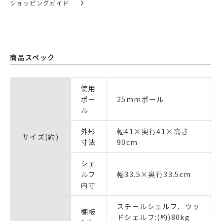
ショッピングガイド
商品スペック
使用
ポー
25mmポール
ル
外形
幅41×奥行41×高さ
サイズ(約)
寸法
90cm
シェ
ルフ
幅33.5×奥行33.5cm
内寸
スチールシェルフ、ウッ
棚板
ドシェルフ:(約)80kg