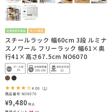
交換保証対象品
ネット限定
スチールラック 幅60cm 3段 ルミナ
スノワール フリーラック 幅61×奥
行41×高さ67.5cm NO6070
4.00
（
1
）
商品番号
NO6070
¥
9,480
税込
獲得ポイント
95
pt