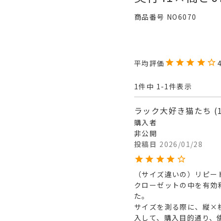
商品番号
NO6070
1
件中
1
-
1
件表示
ラック大好き猫たち
購入者
非公開
投稿日
2026/01/28
（サイズ違いの）リピート
クローゼットの中を有効
た。

サイズを測る際に、縦×
入して、購入目的通り、使