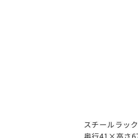
スチールラック 
奥行41×高さ67.