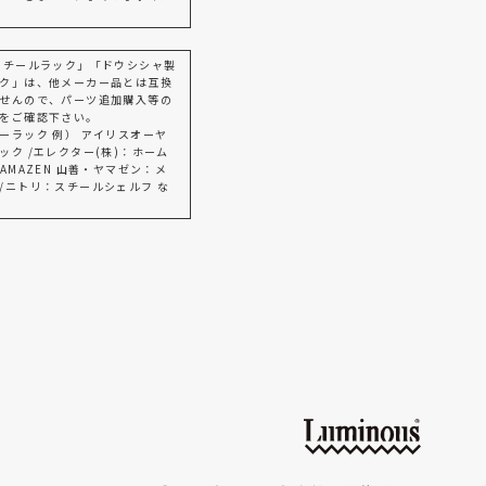
スチールラック」「ドウシシャ製
ク」は、他メーカー品とは互換
せんので、パーツ追加購入等の
をご確認下さい。
ーラック 例） アイリスオーヤ
ック /エレクター(株)：ホーム
AMAZEN 山善・ヤマゼン：メ
/ニトリ：スチールシェルフ な