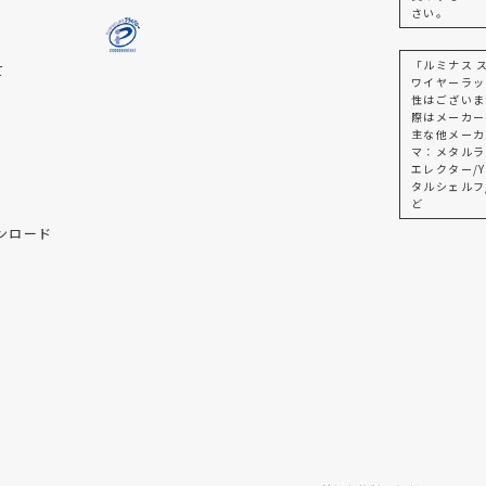
さい。
「ルミナス 
て
ワイヤーラッ
性はございま
際はメーカー
主な他メーカ
マ：メタルラ
エレクター/Y
タルシェルフ
ど
ンロード