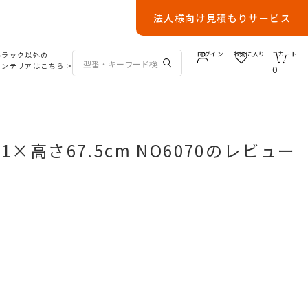
法人様向け見積もりサービス
ルラック以外の
ログイン
お気に入り
カート
インテリアはこちら
>
0
×高さ67.5cm NO6070のレビュー