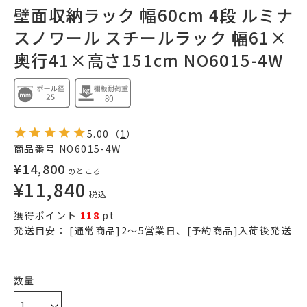
壁面収納ラック 幅60cm 4段 ルミナ
スノワール スチールラック 幅61×
奥行41×高さ151cm NO6015-4W
5.00
（
1
）
商品番号
NO6015-4W
¥
14,800
のところ
¥
11,840
税込
獲得ポイント
118
pt
発送目安：
[通常商品]2～5営業日、[予約商品]入荷後発送