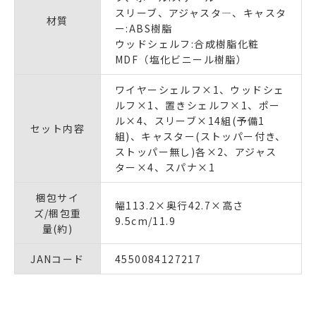
スリーブ、アジャスタ―、キャスタ
材質
ー:ABS樹脂
ウッドシェルフ:合成樹脂化粧
MDF（塩化ビニール樹脂）
ワイヤーシェルフ×1、ウッドシェ
ルフ×1、置きシェルフ×1、ポー
ル×4、スリーブ×14組(予備1
セット内容
組)、キャスター(ストッパー付き、
ストッパー無し)各×2、アジャス
ター×4、スパナ×1
梱包サイ
幅113.2×奥行42.7×高さ
ズ/梱包重
9.5cm/11.9
量(約)
JANコード
4550084127217