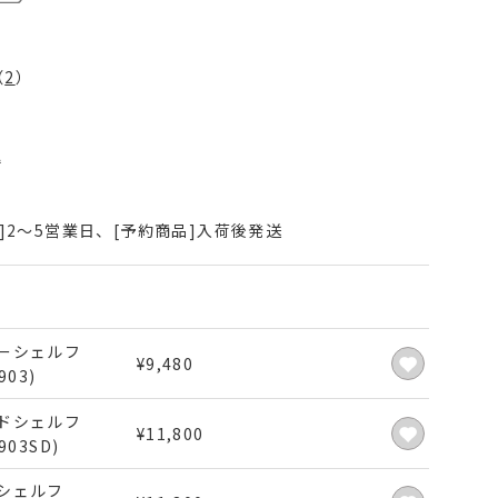
（
2
）
込
]2～5営業日、[予約商品]入荷後発送
ーシェルフ
¥
9,480
903)
ドシェルフ
¥
11,800
903SD)
シェルフ