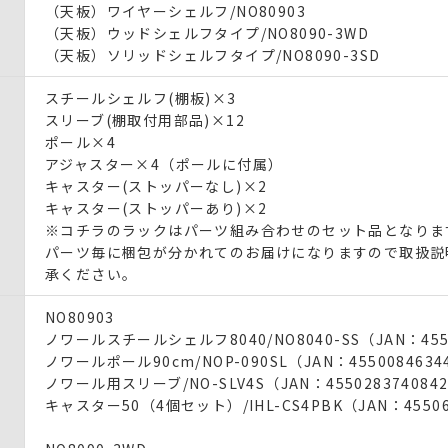
（天板）ワイヤーシェルフ/NO80903
（天板）ウッドシェルフタイプ/NO8090-3WD
（天板）ソリッドシェルフタイプ/NO8090-3SD
スチールシェルフ(棚板)×3
スリーブ(棚取付用部品)×12
ポール×4
アジャスター×4（ポールに付属）
キャスター(ストッパーなし)×2
キャスター(ストッパーあり)×2
※コチラのラックはパーツ組み合わせのセット品となりま
パーツ毎に梱包が分かれてのお届けになりますので取扱説
承ください。
NO80903
ノワールスチールシェルフ8040/NO8040-SS（JAN：4550
ノワールポール90cm/NOP-090SL（JAN：4550084634
ノワール用スリーブ/NO-SLV4S（JAN：455028374084
キャスター50（4個セット）/IHL-CS4PBK（JAN：45506