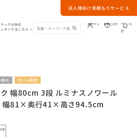
法人様向け見積もりサービス
ルラック以外の
ログイン
お気に入り
カート
インテリアはこちら
>
0
料無料
ネット限定
 幅80cm 3段 ルミナスノワール
幅81×奥行41×高さ94.5cm