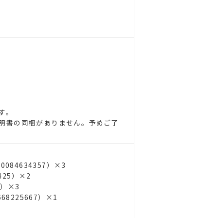
す。
明書の同梱がありません。予めご了
084634357）×3
425）×2
2）×3
68225667）×1