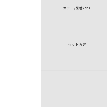
カラー/型番/th>
セット内容