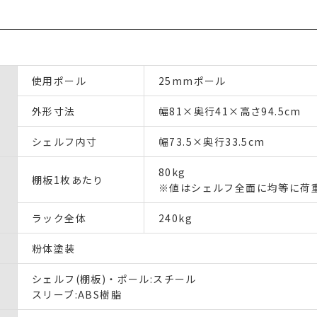
使用ポール
25mmポール
外形寸法
幅81×奥行41×高さ94.5cm
シェルフ内寸
幅73.5×奥行33.5cm
80kg
棚板1枚あたり
※値はシェルフ全面に均等に荷
ラック全体
240kg
粉体塗装
シェルフ(棚板)・ポール:スチール
スリーブ:ABS樹脂