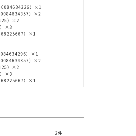
084634326）×1
084634357）×2
425）×2
2）×3
68225667）×1
84634296）×1
084634357）×2
425）×2
2）×3
68225667）×1
2