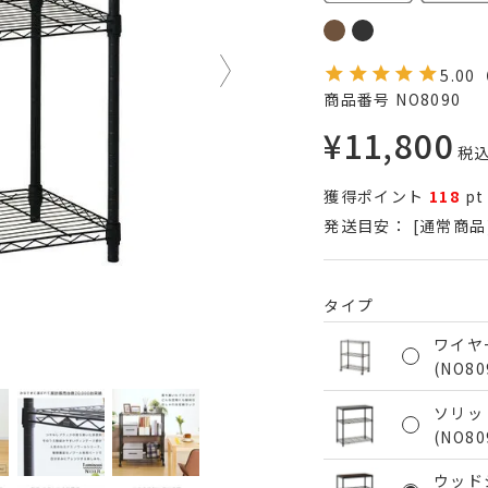
5.00
商品番号
NO8090
¥
11,800
税
獲得ポイント
118
pt
発送目安：
[通常商品
タイプ
ワイヤ
(NO80
ソリッ
(NO80
ウッド