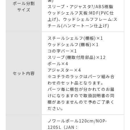
ポール分割
スリーブ・アジャスタ?/ABS樹脂
サイズ
ウッドシェルフ天板:MDF(PVC仕
上げ)、ウッドシェルフフレーム:ス
チール(ハンマートーン仕上げ)
スチールシェルフ(棚板)×1
ウッドシェルフ(棚板)×1
コの字バー×1
スリーブ(棚取付用部品)×12
ポール×4
アジャスター×4
セット内容
※コチラのラックはパーツ組み合
わせのセット品となります。
パーツ毎に梱包が分かれてのお届
けになりますので取扱説明書の同
梱がありませんので予めご了承く
ださい。
ノワールポール120cm/NOP-
120SL（JAN：