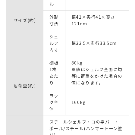
ル
外形
幅41×奥行41×高さ
サイズ(約)
寸法
121cm
シェ
ルフ
幅33.5×奥行33.5cm
内寸
棚板
80kg
1枚
※値はシェルフ全面に均
あた
等に荷重をかけた場合の
り
値になります。
耐荷重(約)
ラッ
ク全
160kg
体
スチールシェルフ・コの字バー・
ポール/スチール(ハンマートーン塗
装)