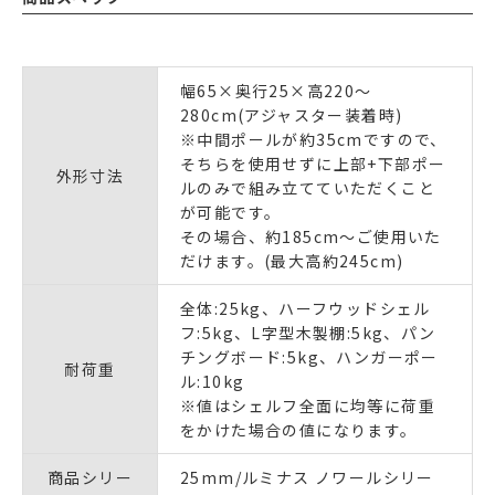
幅65×奥行25×高220～
280cm(アジャスター装着時)
※中間ポールが約35cmですので、
そちらを使用せずに上部+下部ポー
外形寸法
ルのみで組み立てていただくこと
が可能です。
その場合、約185cm～ご使用いた
だけます。(最大高約245cm)
全体:25kg、ハーフウッドシェル
フ:5kg、L字型木製棚:5kg、パン
チングボード:5kg、ハンガーポー
耐荷重
ル:10kg
※値はシェルフ全面に均等に荷重
をかけた場合の値になります。
商品シリー
25mm/ルミナス ノワールシリー