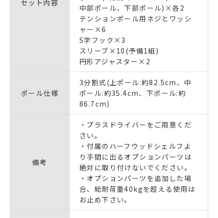
セット内容
中部ポール、下部ポール)×各2
テンションポール用ネジとワッシ
ャー×6
S字フック×3
スリーブ×10(予備1組)
円形アジャスター×2
3分割式(上ポール:約82.5cm、中
ポール仕様
ポール:約35.4cm、下ポール:約
86.7cm)
・プラスドライバーをご用意くだ
さい。
・付属のハーフウッドシェルフよ
り手間に出るオプションパーツは
備考
絶対に取り付けないでください。
・オプションパーツを追加した場
合、総耐荷重40kgを超える使用は
お止め下さい。