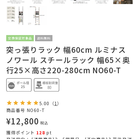
交換保証対象品
送料無料
突っ張りラック 幅60cm ルミナス
ノワール スチールラック 幅65×奥
行25×高さ220-280cm NO60-T
5.00
（
1
）
商品番号
NO60-T
¥
12,800
税込
獲得ポイント
128
pt