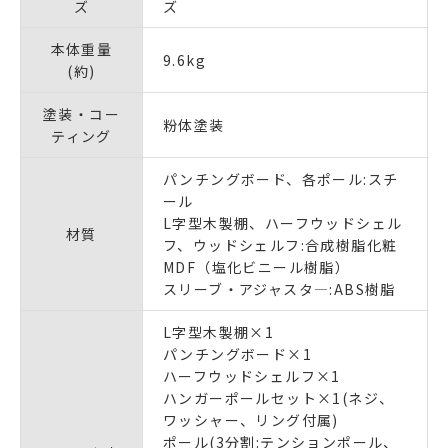
ズ
ズ
本体重量
9.6kg
(約)
塗装・コー
粉体塗装
ティング
パンチングボード、各ポール:スチ
ール
L字型木製棚、ハーフウッドシェル
材質
フ、ウッドシェルフ:合成樹脂化粧
MDF（塩化ビニール樹脂）
スリーブ・アジャスタ―:ABS樹脂
L字型木製棚×1
パンチングボード×1
ハーフウッドシェルフ×1
ハンガーポールセット×1(ネジ、
ワッシャー、リング付属)
ポール(3分割:テンションポール、