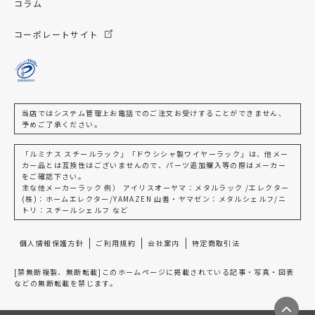
コラム
コーポレートサイト
当店ではシステム管理上お電話でのご注文お受けすることができません、
予めご了承ください。
「ルミナス スチールラック」「ドウシシャ製ワイヤーラック」は、他メー
カー品とは互換性はございませんので、パーツ追加購入等の際はメーカー
をご確認下さい。
主な他メーカーラック 例） アイリスオーヤマ：メタルラック /エレクター
(株)：ホームエレクター/YAMAZEN 山善・ヤマゼン：メタルシェルフ/ニ
トリ：スチールシェルフ など
個人情報保護方針
ご利用規約
会社案内
特定商取引法
[禁無断複製、無断転載]このホームページに掲載されている記事・写真・図表
などの無断転載を禁じます。