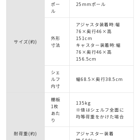
ポー
25mmポール
ル
アジャスタ装着時:幅
76×奥行46×高
外形
151cm
サイズ(約)
寸法
キャスター装着時:幅
76×奥行46×高
156.5cm
シェ
ルフ
幅68.5×奥行38.5cm
内寸
棚板
135kg
1枚
※値はシェルフ全面に
あた
均等荷重をかけた場合
り
耐荷重(約)
アジャスター装着