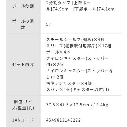
2分割タイプ [上部ポー
ポール分割
ル]74.9cm [下部ポール]74.1cm
ポールの溝
57
数
スチールシェルフ(棚板)×4枚
スリーブ(棚板取付用部品)×17組
ポール×4本
ナイロンキャスター(ストッパー
セット内容
付)×2個
ナイロンキャスター(ストッパーな
し)×2個
標準アジャスター×4個
スパナ×1個(キャスター取付用)
梱包 サイ
77.5×47.5×17.5cm / 13.4kg
ズ/重量(約)
JANコード
4549813143222