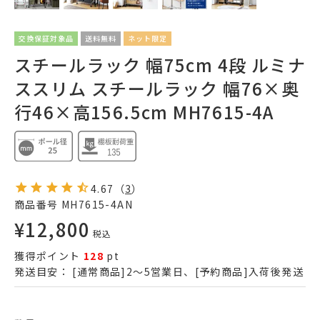
交換保証対象品
送料無料
ネット限定
スチールラック 幅75cm 4段 ルミナ
ススリム スチールラック 幅76×奥
行46×高156.5cm MH7615-4A
4.67
（
3
）
商品番号
MH7615-4AN
¥
12,800
税込
獲得ポイント
128
pt
発送目安：
[通常商品]2～5営業日、[予約商品]入荷後発送