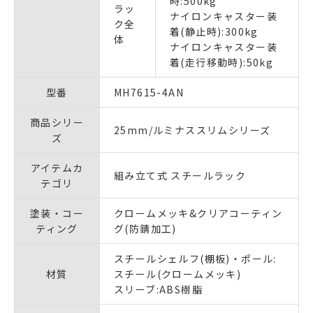
時:500kg
ラッ
ナイロンキャスター装
ク全
着(静止時):300kg
体
ナイロンキャスター装
着(走行移動時):50kg
型番
MH7615-4AN
商品シリー
25mm/ルミナススリムシリーズ
ズ
アイテムカ
組み立て式 スチールラック
テゴリ
塗装・コー
クロームメッキ&クリアコーティン
ティング
グ(防錆加工)
スチールシェルフ(棚板)・ポール:
材質
スチール(クロームメッキ)
スリーブ:ABS樹脂