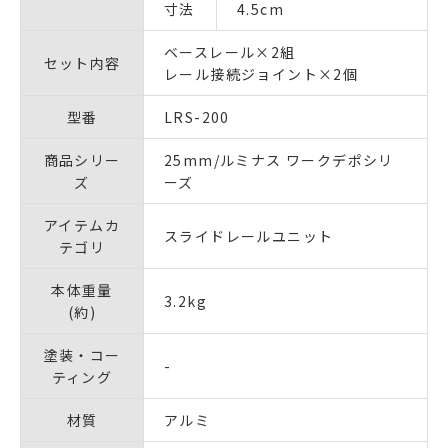
寸法
4.5cm
ベースレール×2組
セット内容
レール接続ジョイント×2個
型番
LRS-200
商品シリー
25mm/ルミナス ワークデポシリ
ズ
ーズ
アイテムカ
スライドレールユニット
テゴリ
本体重量
3.2kg
(約)
塗装・コー
-
ティング
材質
アルミ