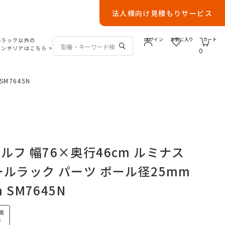
法人様向け見積もりサービス
ルラック以外の
ログイン
お気に入り
カート
インテリアはこちら
>
0
M7645N
ルフ 幅76×奥行46cm ルミナス
ールラック パーツ ポール径25mm
 SM7645N