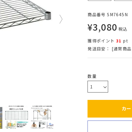
商品番号
SM7645N
¥
3,080
税込
獲得ポイント
31
pt
発送目安：
[通常商品
カー