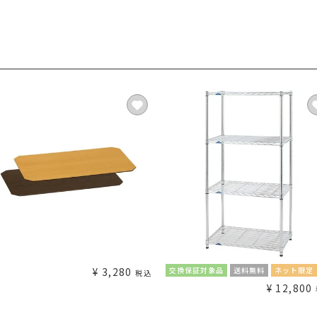
¥
3,280
交換保証対象品
送料無料
ネット限定
税込
¥
12,800