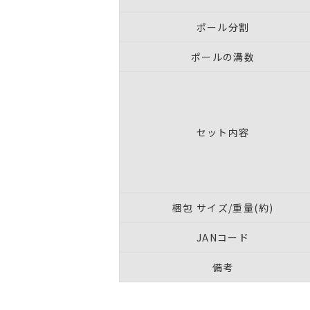
ポール分割
ポールの溝数
セット内容
梱包 サイズ/重量(約)
JANコード
備考