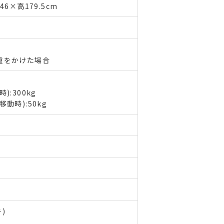
6×高179.5cm
重をかけた場合
:300kg
動時):50kg
)