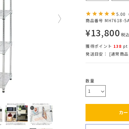
5.00
商品番号
MH7618-5
¥
13,800
税
獲得ポイント
138
pt
発送目安：
[通常商品
カー