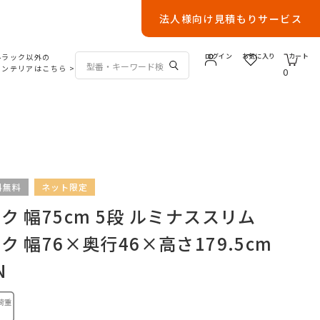
法人様向け見積もりサービス
ルラック以外の
ログイン
お気に入り
カート
インテリアはこちら
>
0
料無料
ネット限定
 幅75cm 5段 ルミナススリム
 幅76×奥行46×高さ179.5cm
N