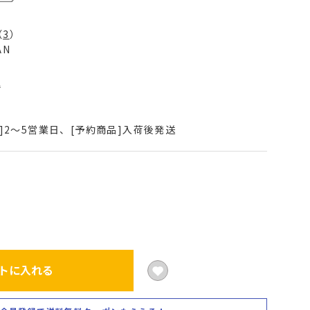
（
3
）
AN
込
]2～5営業日、[予約商品]入荷後発送
トに入れる