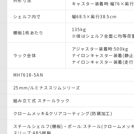
外形寸法
キャスター装着時:幅76×奥行4
シェルフ内寸
幅68.5×奥行38.5cm
135kg
棚板1枚あたり
※値はシェルフ全面に均等荷
アジャスター装着時:500kg
ラック全体
ナイロンキャスター装着(静止時)
ナイロンキャスター装着(走行移
MH7618-5AN
25mm/ルミナススリムシリーズ
組み立て式 スチールラック
クロームメッキ&クリアコーティング(防錆加工)
スチールシェルフ(棚板)・ポール:スチール(クロームメッキ
スリーブ:ABS樹脂