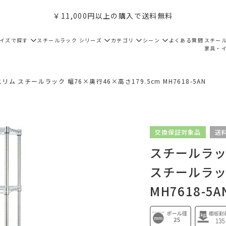
￥11,000円以上の購入で送料無料
サイズで探す
スチールラック シリーズ
カテゴリ
シーン
よくある質問
スチー
家具・
ム スチールラック 幅76×奥行46×高さ179.5cm MH7618-5AN
交換保証対象品
送
スチールラック
スチールラック
MH7618-5A