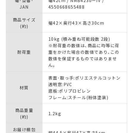
幅･型番･
幅42cm / NMB4230ーIV /
JAN
4550668655488
商品サイズ
幅42×奥行43×高さ30cm
(約)
10kg (積み重ね可能段数 2段)
※耐荷重の数値は､商品に均等に荷
耐荷重
重をかけた場合の数値であり､この
数値を保証するものではありませ
ん｡
表面･取っ手:ポリエステルコットン
透明窓:PVC
材質
底板:ポリプロピレン
フレーム:スチール(粉体塗装)
商品重量
1.2kg
(約)
お届け梱包
幅44.5×奥行47×高さ5cm