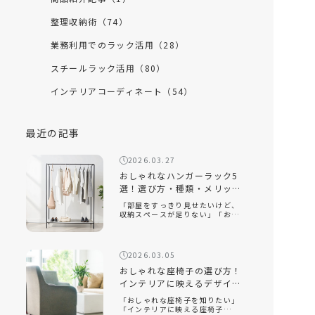
整理収納術（74）
業務利用でのラック活用（28）
スチールラック活用（80）
インテリアコーディネート（54）
最近の記事
2026.03.27
おしゃれなハンガーラック5
選！選び方・種類・メリット
を徹底解説
「部屋をすっきり見せたいけど、
収納スペースが足りない」「おし
ゃれなハンガーラックの選び方が
知りたい」「ハンガーラックをお
しゃれに見せるコツは？」おしゃ
れなハンガーラックは、衣類を収
2026.03.05
納するだけでなく、インテリアと
して空間を […]
おしゃれな座椅子の選び方！
インテリアに映えるデザイン
と快適性を両立するコツ
「おしゃれな座椅子を知りたい」
「インテリアに映える座椅子