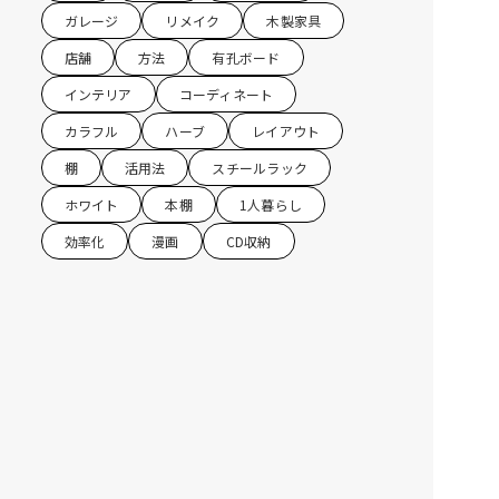
ガレージ
リメイク
木製家具
店舗
方法
有孔ボード
インテリア
コーディネート
カラフル
ハーブ
レイアウト
棚
活用法
スチールラック
ホワイト
本棚
1人暮らし
効率化
漫画
CD収納