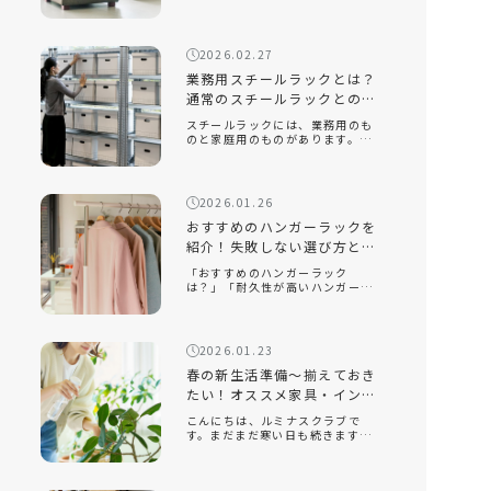
は？」「座り心地が良い座椅子を
知りたい」近年、機能性だけでな
く、インテリアに映えるデザイン
性の高い座椅子が数多く販売され
2026.02.27
ています。中でも、おしゃれで部
屋を広く見せる […]
業務用スチールラックとは？
通常のスチールラックとの違
いと選ぶポイントを解説！
スチールラックには、業務用のも
のと家庭用のものがあります。業
務用スチールラックとはどのよう
なもので、家庭用のラックとはど
のような違いがあるのでしょう
か。また、オフィスや倉庫で使用
2026.01.26
する場合、どのようなポイントに
注意して選べ […]
おすすめのハンガーラックを
紹介！失敗しない選び方とル
ミナスクラブ人気モデルを解
「おすすめのハンガーラック
説
は？」「耐久性が高いハンガーラ
ックを知りたい」「おしゃれでイ
ンテリアに合うスチールラックは
ある？」衣類収納に悩んだとき、
手軽に取り入れられるアイテムと
2026.01.23
して人気なのがハンガーラックで
す。クローゼッ […]
春の新生活準備～揃えておき
たい！オススメ家具・インテ
リア～
こんにちは、ルミナスクラブで
す。まだまだ寒い日も続きます
が、もう春は目の前です。新しい
季節になり、新しい生活を始める
人も多いのでないでしょうか。今