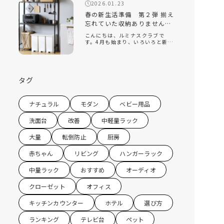
回は、そんな新生活の『引っ越
2026.01.23
し』をテーマに、揃えておくと便
利なオススメの家 […]
春の新生活準備 第２弾 揃え
忘れていた収納ありません
か？キッチン収納編
こんにちは、ルミナスクラブで
す。4月も始まり、いろいろと新し
い環境になり、新生活を始めてい
る方もたくさんいると思います。
ルミナスクラブでは今年の2月に
『新生活』をテーマにしたコラム
を配信させていただきました。 春
タグ
の新生活 […]
ナチュラル
モダン
ベビー用品
洗面台
改善
中軽量ラック
大量
転倒防止
厨房
赤ちゃん
リビング
ハンガーラック
中量ラック
おすすめ
オーディオ
クローゼット
オフィス
キッチンカウンター
ホテル
選び方
ランキング
テレビ台
ペット