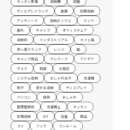
キッチン家電
収納棚
部屋
ディスプレイラック
倉庫
玄関収納
アンティーク
収納ボックス
ラック
屋外
キャンプ
オフィスチェア
収納術
インダストリアル
カフェ風
突っ張りラック
レンジ
庭
キャンプ用品
テレワーク
アイデア
デスク
和風
お風呂
システム収納
おしゃれ女子
洗濯機
椅子
見せる収納
ディスプレイ
パソコン
掃除
おしゃれ
整理整頓術
洗濯機上
キッチン
衣類収納
DIY
浴室
商品
コツ
フック
ワンルーム