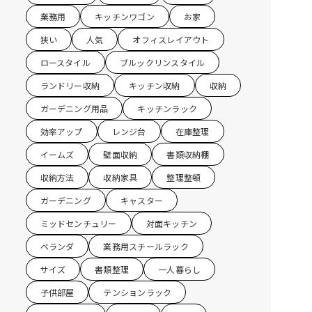
業務用
キッチンワゴン
お家
狭い
人気
オフィスレイアウト
ロースタイル
ブルックリンスタイル
ランドリー収納
キッチン収納
収納
ガーデニング用品
キッチンラック
効率アップ
レンジ台
在庫整理
イームズ
壁面収納
書類収納棚
収納方法
収納家具
整理整頓
ガーデニング
キャスター
ミッドセンチュリー
対面キッチン
ベランダ
業務用スチールラック
サイズ
書類整理
一人暮らし
子供部屋
テンションラック