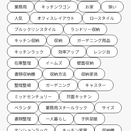
業務用
キッチンワゴン
お家
狭い
人気
オフィスレイアウト
ロースタイル
ブルックリンスタイル
ランドリー収納
キッチン収納
収納
ガーデニング用品
キッチンラック
効率アップ
レンジ台
在庫整理
イームズ
壁面収納
書類収納棚
収納方法
収納家具
整理整頓
ガーデニング
キャスター
ミッドセンチュリー
対面キッチン
ベランダ
業務用スチールラック
サイズ
書類整理
一人暮らし
子供部屋
テンションラック
キッチン家電
収納棚