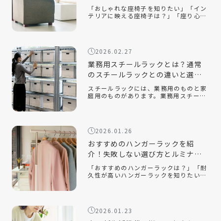
を両立するコツ
「おしゃれな座椅子を知りたい」「イン
テリアに映える座椅子は？」「座り心地
が良い座椅子を知りたい」近年、機能性
だけでなく、インテリアに映えるデザイ
ン性の高い座椅子が数多く販売されてい
ます。中でも、おしゃれで部屋を広く見
2026.02.27
せる […]
業務用スチールラックとは？通常
のスチールラックとの違いと選ぶ
ポイントを解説！
スチールラックには、業務用のものと家
庭用のものがあります。業務用スチール
ラックとはどのようなもので、家庭用の
ラックとはどのような違いがあるのでし
ょうか。また、オフィスや倉庫で使用す
る場合、どのようなポイントに注意して
2026.01.26
選べ […]
おすすめのハンガーラックを紹
介！失敗しない選び方とルミナス
クラブ人気モデルを解説
「おすすめのハンガーラックは？」「耐
久性が高いハンガーラックを知りたい」
「おしゃれでインテリアに合うスチール
ラックはある？」衣類収納に悩んだと
き、手軽に取り入れられるアイテムとし
て人気なのがハンガーラックです。クロ
2026.01.23
ーゼッ […]