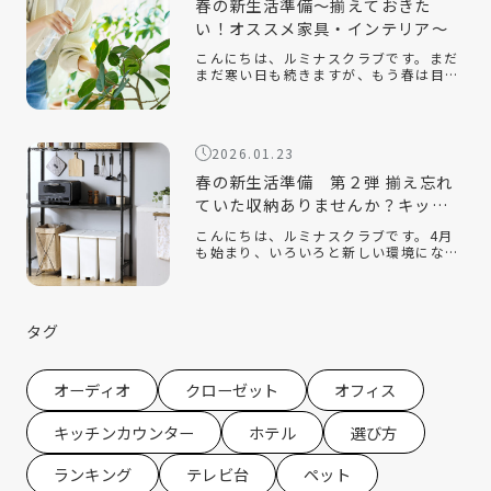
春の新生活準備～揃えておきた
い！オススメ家具・インテリア～
こんにちは、ルミナスクラブです。まだ
まだ寒い日も続きますが、もう春は目の
前です。新しい季節になり、新しい生活
を始める人も多いのでないでしょうか。
今回は、そんな新生活の『引っ越し』を
テーマに、揃えておくと便利なオススメ
2026.01.23
の家 […]
春の新生活準備 第２弾 揃え忘れ
ていた収納ありませんか？キッチ
ン収納編
こんにちは、ルミナスクラブです。4月
も始まり、いろいろと新しい環境にな
り、新生活を始めている方もたくさんい
ると思います。ルミナスクラブでは今年
の2月に『新生活』をテーマにしたコラ
ムを配信させていただきました。 春の新
タグ
生活 […]
オーディオ
クローゼット
オフィス
キッチンカウンター
ホテル
選び方
ランキング
テレビ台
ペット