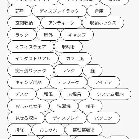
部屋
ディスプレイラック
倉庫
玄関収納
アンティーク
収納ボックス
ラック
屋外
キャンプ
オフィスチェア
収納術
インダストリアル
カフェ風
突っ張りラック
レンジ
庭
キャンプ用品
テレワーク
アイデア
デスク
和風
お風呂
システム収納
おしゃれ女子
洗濯機
椅子
見せる収納
ディスプレイ
パソコン
掃除
おしゃれ
整理整頓術