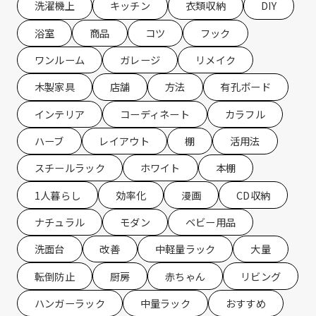
洗濯機上
キッチン
衣類収納
DIY
浴室
商品
コツ
フック
ワンルーム
ガレージ
リメイク
木製家具
店舗
方法
有孔ボード
インテリア
コーディネート
カラフル
ハーブ
レイアウト
棚
活用法
スチールラック
ホワイト
本棚
1人暮らし
効率化
漫画
CD収納
ナチュラル
モダン
ベビー用品
洗面台
改善
中軽量ラック
大量
転倒防止
厨房
赤ちゃん
リビング
ハンガーラック
中量ラック
おすすめ