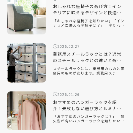
おしゃれな座椅子の選び方！イン
テリアに映えるデザインと快適性
を両立するコツ
「おしゃれな座椅子を知りたい」「イン
テリアに映える座椅子は？」「座り心地
が良い座椅子を知りたい」近年、機能性
だけでなく、インテリアに映えるデザイ
ン性の高い座椅子が数多く販売されてい
ます。中でも、おしゃれで部屋を広く見
2026.02.27
せる […]
業務用スチールラックとは？通常
のスチールラックとの違いと選ぶ
ポイントを解説！
スチールラックには、業務用のものと家
庭用のものがあります。業務用スチール
ラックとはどのようなもので、家庭用の
ラックとはどのような違いがあるのでし
ょうか。また、オフィスや倉庫で使用す
る場合、どのようなポイントに注意して
2026.01.26
選べ […]
おすすめのハンガーラックを紹
介！失敗しない選び方とルミナス
クラブ人気モデルを解説
「おすすめのハンガーラックは？」「耐
久性が高いハンガーラックを知りたい」
「おしゃれでインテリアに合うスチール
ラックはある？」衣類収納に悩んだと