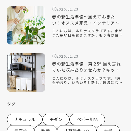
き、手軽に取り入れられるアイテムとし
て人気なのがハンガーラックです。クロ
2026.01.23
ーゼッ […]
春の新生活準備～揃えておきた
い！オススメ家具・インテリア～
こんにちは、ルミナスクラブです。まだ
まだ寒い日も続きますが、もう春は目の
前です。新しい季節になり、新しい生活
を始める人も多いのでないでしょうか。
今回は、そんな新生活の『引っ越し』を
テーマに、揃えておくと便利なオススメ
2026.01.23
の家 […]
春の新生活準備 第２弾 揃え忘れ
ていた収納ありませんか？キッチ
ン収納編
こんにちは、ルミナスクラブです。4月
も始まり、いろいろと新しい環境にな
り、新生活を始めている方もたくさんい
ると思います。ルミナスクラブでは今年
の2月に『新生活』をテーマにしたコラ
ムを配信させていただきました。 春の新
タグ
生活 […]
ナチュラル
モダン
ベビー用品
洗面台
改善
中軽量ラック
大量